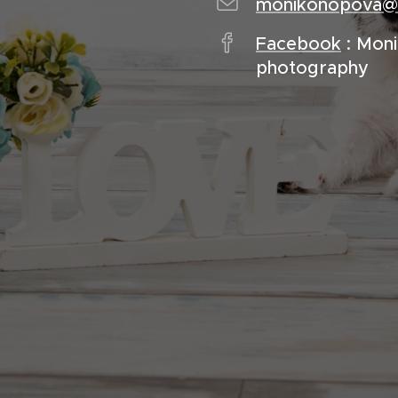
monikonopova@
Facebook
: Mon
photography