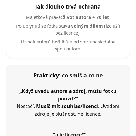
Jak dlouho trvá ochrana
Majetková práva:
život autora + 70 let
.
Po uplynutí se fotka stává
volným dílem
(lze užít
bez licence).
U spoluautorů běží lhůta od smrti posledního
spoluautora.
Prakticky: co smíš a co ne
„Když uvedu autora a zdroj, můžu fotku
použít?“
Nestačí.
Musíš mít souhlas/licenci
. Uvedení
zdroje je slušnost, ne licence.
„Co je licence?“