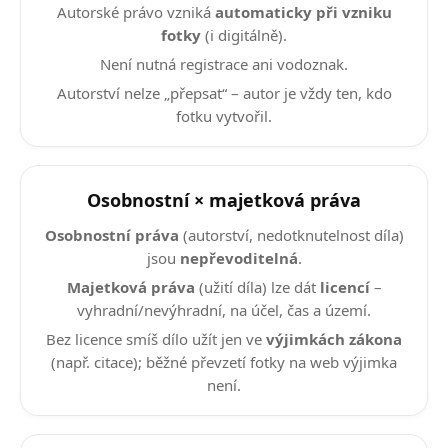
Autorské právo vzniká
automaticky při vzniku
fotky
(i digitálně).
Není nutná registrace ani vodoznak.
Autorství nelze „přepsat“ – autor je vždy ten, kdo
fotku vytvořil.
Osobnostní × majetková práva
Osobnostní práva
(autorství, nedotknutelnost díla)
jsou
nepřevoditelná
.
Majetková práva
(užití díla) lze dát
licencí
–
vyhradní/nevýhradní, na účel, čas a území.
Bez licence smíš dílo užít jen ve
výjimkách zákona
(např. citace); běžné převzetí fotky na web výjimka
není.