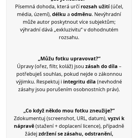
Písemná dohoda, která určí
rozsah užití
(účel,
média, území),
délku
a
odměnu
. Nevýhradní
může autor poskytnout více subjektům;
výhradní dává „exkluzivitu“ v dohodnutém
rozsahu.
„Můžu fotku upravovat?“
Úpravy (ořez, filtr, koláž) jsou
zásah do díla
–
potřebuješ souhlas, pokud nejde o zákonnou
výjimku. Respektuj i
integritu díla
(nevhodné
zásahy jsou porušením osobnostních práv).
„Co když někdo mou fotku zneužije?“
Zdokumentuj (screenshot, URL, datum),
vyzvi k
nápravě
(stažení + doplacení licence), případně
žádej
zdržení se zásahu, odstranění,