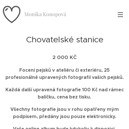
Monika Konopová
Chovatelské stanice
2 000 KČ
Focení pejsků v ateliéru či exteriéru, 25
profesionálně upravených fotografií vašich pejsků.
Každá další upravená fotografie 100 Kč nad rámec
balíčku, cena bez tisku.
Všechny fotografie jsou v rohu opatřeny mým
podpisem, předány jsou pouze elektronicky.
Vaše online album bude kdykoliv k dispozici.